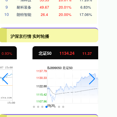
9
耐科装备
49.67
20.01%
6.83%
10
朗特智能
26.4
20.00%
17.06%
沪深京行情 实时轮播
北证50
1134.24
创
11.37
1.01%