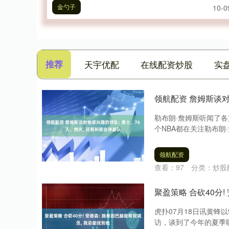
金勺子
10-0
推荐
天宇优配
在线配资炒股
实
领航配资 詹姆斯谈对
勒布朗·詹姆斯听闻了
个NBA都在关注勒布朗
领航配资
查看：
97
分类：
炒股
聚盈策略 合砍40分!
虎扑07月18日讯黄蜂
访，谈到了今年的夏季联