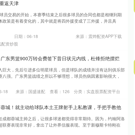
重返天津
就是球员交易的开始，本赛季结束之后很多球员的合同也都是相继到期
体政策是有着变化的，其中就是将四外援变成了三外援，并且具
日期：06-18
来源：震烨配资APP下载
线配资炒股
曝广东男篮900万转会费签下昔日状元内线，杜锋拒绝摆烂
入巨大，先后引进多位明星球员，但是球队的成绩并没有达到俱乐部
赛八强。广东男篮战绩之所以不够理想，球员伤病因素影响很大，
-18
来源：国盛速配
查看：
126
分类：
实盘股票配资平台
手蓉城！就主动给球队本土王牌射手上私教课，手把手教他
任成都蓉城主帅之后，让很多球迷都觉得非常期待。因为，约翰阿洛
超联赛表现非常好，拿出了让外界信服表现。至于新穆斯卡特刚在