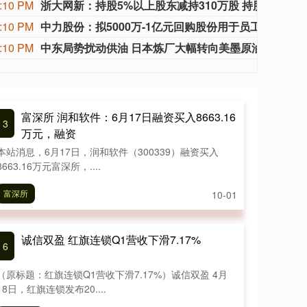
:10 PM
浙大网新：持股5%以上股东减持310万股 持股降至6%
浙大网
:10 PM
中力股份：拟5000万-1亿元回购股份用于员工激励
中力股
:10 PM
中东局势扰动供油 日本炼厂大幅转向美墨原油采购
受伊
富深所 润和软件：6月17日融资买入8663.16
3
万元，融资
本站消息，6月17日，润和软件（300339）融资买入
8663.16万元富深所，....
富深所
10-01
诚信双盈 红旗连锁Q1营收下滑7.17%
6
（原标题：红旗连锁Q1营收下滑7.17%）诚信双盈 4月
18日，红旗连锁发布20....