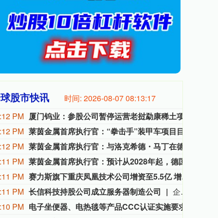
全球股市快讯
时间:
2026-08-07 08:13:18
:12 PM
厦门钨业：参股公司暂停运营老挝勐康稀土项目
厦门钨
:12 PM
莱茵金属首席执行官：“拳击手”装甲车项目目前不存在任何阻碍；与德国的合同预计将于2026年底前签署；莱茵金属的份额为124亿欧元。
莱茵金
:12 PM
莱茵金属首席执行官：与洛克希德・马丁在德国开展生产，将助力补充因伊朗战争消耗殆尽的美军弹药库。
莱茵
:11 PM
莱茵金属首席执行官：预计从2028年起，德国联合生产的ATACMS陆军战术导弹将开始产生初始收入。
莱茵金
:11 PM
赛力斯旗下重庆凤凰技术公司增资至5.5亿 增幅1000%
天眼查
:11 PM
长信科技持股公司成立服务器制造公司
企查查APP显示，近日，芜湖长信服务器制造有限公司成立，法定代表人为陈伟达，注册资本为2000万元，经营范围包含：人工智能应用软件开发；云计算设备销售；云计算设备制造；电子元器件批发；光电子器件销售等。企查查股权穿透显示，该公司由长信科技持股的芜湖长信智算科技有限公司全资持股。
:10 PM
电子坐便器、电热毯等产品CCC认证实施要求调整
为严