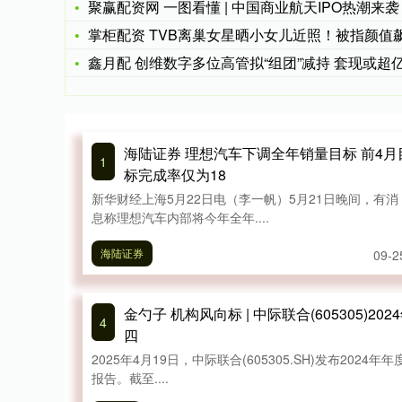
聚赢配资网 一图看懂 | 中国商业航天IPO热潮来袭 “火
掌柜配资 TVB离巢女星晒小女儿近照！被指颜值飙升，美过混
鑫月配 创维数字多位高管拟“组团”减持 套现或超亿元 公司
海陆证券 理想汽车下调全年销量目标 前4月
1
标完成率仅为18
新华财经上海5月22日电（李一帆）5月21日晚间，有消
息称理想汽车内部将今年全年....
海陆证券
09-2
金勺子 机构风向标 | 中际联合(605305)202
4
四
2025年4月19日，中际联合(605305.SH)发布2024年年
报告。截至....