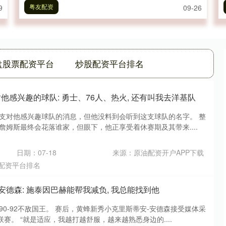
粤友配资
9
09-26
盘股票配资平台
炒股配资平台排名
他感兴趣的球队: 勇士、76人、热火, 还有叫我去洋基队
各支对他感兴趣球队的消息，但他没料到会听到这支球队的名字。 整
·詹姆斯最终会花落谁家，但眼下，他正享受着休赛期及其带来....
日期：07-18
来源：原油配资开户APP下载
配资平台排名
 安德森: 施泰因巴赫能帮我减负, 我总能找到他
以90-92不敌国王。 赛后，黄蜂新秀小克里斯蒂安-安德森接受媒体采
赛。 “就是适应，我越打越舒服，越来越熟悉身边的....