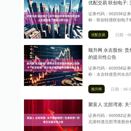
优配交易 联创电子
证券代码：002036证
称：联创转债联创电子科
日期：06
优配交易
顺升网 永吉股份: 
的提示性公告
证券代码：603058证
称：永吉转债贵州永吉印
日期：06-
顺升网
聚富人 北部湾港:
证券代码：000582证
北港转债北部湾港股份有