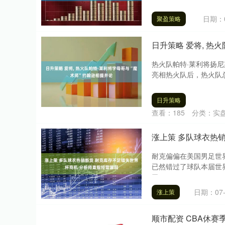
日期：0
聚盈策略
日升策略 爱将, 热
热火队帕特·莱利将扬尼
亮相热火队后，热火队总裁
日升策略
深证成指
14311.01
.68
1.02%
200.89
1
查看：
185
分类：
实
涨上策 多队球衣热
耐克偏偏在美国男足世
已然错过了球队本届世
巴....
日期：07-
涨上策
顺市配资 CBA休