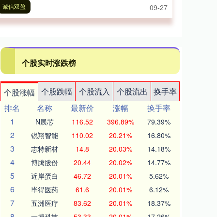
诚信双盈
09-27
个股实时涨跌榜
个股跌幅
个股流入
个股流出
换手率
个股涨幅
排名
名称
最新价
涨幅
换手率
1
N展芯
116.52
396.89%
79.39%
2
锐翔智能
110.02
20.21%
16.80%
3
志特新材
14.8
20.03%
14.18%
4
博腾股份
20.44
20.02%
14.77%
5
近岸蛋白
46.72
20.01%
5.62%
6
毕得医药
61.6
20.01%
6.12%
7
五洲医疗
83.62
20.01%
18.37%
8
一博科技
53.33
20.01%
17.26%