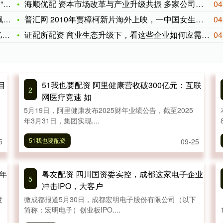
箭
海顺优配 资本市场改革与产业升级共振 多家公司重组计划“揭幕
04
血
普汇网 2010年贾樟柯新片海外上映，一中国女生质问：你为什
04
业
证配所配资 商业生态升级下，看这些企业如何应需而变
04
目
51我也要配资 阿里健康营收破300亿元：互联
2
网医疗竞速 如
5月19日，阿里健康发布2025财年业绩公告，截至2025
年3月31日，集团实现....
51我也要配资
5
09-25
4年
粤友配资 四川国资委实控，成都这家电子企业
5
冲击IPO，大客户
度
微成都报道5月30日，成都宏明电子股份有限公司（以下
简称：宏明电子）创业板IPO....