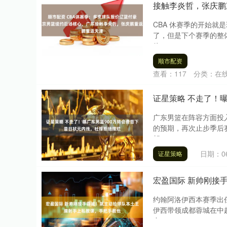
接触李炎哲，张庆鹏
CBA 休赛季的开始
了，但是下个赛季的整
体....
顺市配资
查看：
117
分类：
在
证星策略 不走了！
广东男篮在阵容方面投
的预期，再次止步季后
胡....
日期：06
证星策略
宏盈国际 新帅刚接
约翰阿洛伊西本赛季出
伊西带领成都蓉城在中
中....