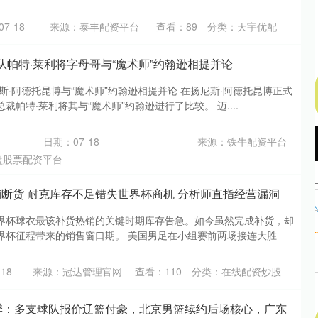
7-18
来源：泰丰配资平台
查看：
89
分类：
天宇优配
火队帕特·莱利将字母哥与“魔术师”约翰逊相提并论
斯·阿德托昆博与“魔术师”约翰逊相提并论 在扬尼斯·阿德托昆博正式
帕特·莱利将其与“魔术师”约翰逊进行了比较。 迈....
日期：07-18
来源：铁牛配资平台
沪深300
4694.44
.42%
43.13
0.93%
盘股票配资平台
销断货 耐克库存不足错失世界杯商机 分析师直指经营漏洞
界杯球衣最该补货热销的关键时期库存告急。如今虽然完成补货，却
界杯征程带来的销售窗口期。 美国男足在小组赛前两场接连大胜
18
来源：冠达管理官网
查看：
110
分类：
在线配资炒股
赛季：多支球队报价辽篮付豪，北京男篮续约后场核心，广东