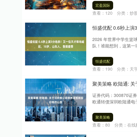
宏盈国际
查看：
120
分类：
炒
恒盛优配 0.6秒上
2026 年世界中学生
队！谁能想到，这第一场比
恒盛优配
查看：
190
分类：
天
聚美策略 欧陆通:
证券代码：300870证
欧通转债深圳欧陆通电子
聚美策略
查看：
80
分类：
在线