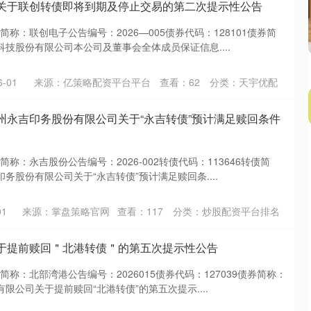
: 关于联创转债即将到期及停止交易的第二次提示性公告
券简称：联创电子公告编号：2026—005债券代码：128101债券简
技股份有限公司本公司及董事会全体成员保证信息....
-01
来源：亿策略配资平台平台
查看：
62
分类：
天宇优配
贵州永吉印务股份有限公司关于“永吉转债”预计满足赎回条件
券简称：永吉股份公告编号：2026-002转债代码：113646转债简
务股份有限公司关于“永吉转债”预计满足赎回条....
01
来源：掌盘策略官网
查看：
117
分类：
炒股配资平台排名
 关于提前赎回＂北港转债＂的第五次提示性公告
火牛配资 海康
券简称：北部湾港公告编号：2026015债券代码：127039债券简称：
元，融资融券余
限公司关于提前赎回“北港转债”的第五次提示....